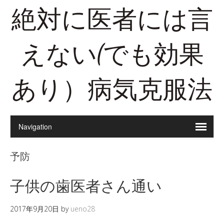
絶対に医者には言
えない(でも効果
あり）病気克服法
予防
子供の歯医者さん通い
2017年9月20日
by
ueno28